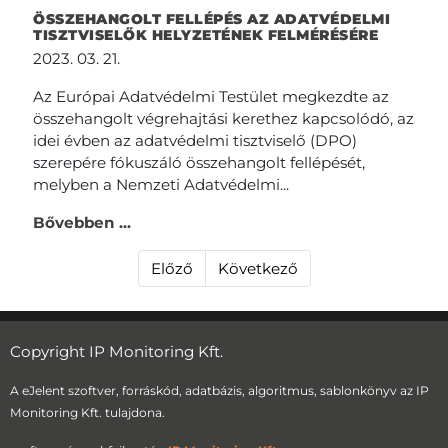
ÖSSZEHANGOLT FELLÉPÉS AZ ADATVÉDELMI
TISZTVISELŐK HELYZETÉNEK FELMÉRÉSÉRE
2023. 03. 21.
Az Európai Adatvédelmi Testület megkezdte az
összehangolt végrehajtási kerethez kapcsolódó, az
idei évben az adatvédelmi tisztviselő (DPO)
szerepére fókuszáló összehangolt fellépését,
melyben a Nemzeti Adatvédelmi...
Bővebben ...
Előző
Következő
Copyright IP Monitoring Kft.
A eJelent szoftver, forráskód, adatbázis, algoritmus, sablonkönyv az IP
Monitoring Kft. tulajdona.