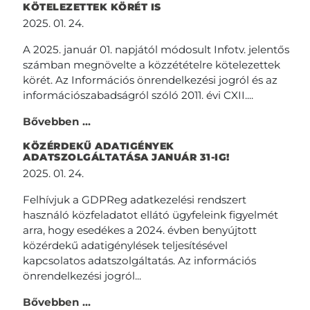
KÖTELEZETTEK KÖRÉT IS
2025. 01. 24.
A 2025. január 01. napjától módosult Infotv. jelentős
számban megnövelte a közzétételre kötelezettek
körét. Az Információs önrendelkezési jogról és az
információszabadságról szóló 2011. évi CXII....
Bővebben ...
KÖZÉRDEKŰ ADATIGÉNYEK
ADATSZOLGÁLTATÁSA JANUÁR 31-IG!
2025. 01. 24.
Felhívjuk a GDPReg adatkezelési rendszert
használó közfeladatot ellátó ügyfeleink figyelmét
arra, hogy esedékes a 2024. évben benyújtott
közérdekű adatigénylések teljesítésével
kapcsolatos adatszolgáltatás. Az információs
önrendelkezési jogról...
Bővebben ...