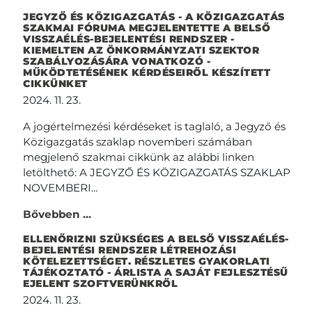
JEGYZŐ ÉS KÖZIGAZGATÁS - A KÖZIGAZGATÁS
SZAKMAI FÓRUMA MEGJELENTETTE A BELSŐ
VISSZAÉLÉS-BEJELENTÉSI RENDSZER -
KIEMELTEN AZ ÖNKORMÁNYZATI SZEKTOR
SZABÁLYOZÁSÁRA VONATKOZÓ -
MŰKÖDTETÉSÉNEK KÉRDÉSEIRŐL KÉSZÍTETT
CIKKÜNKET
2024. 11. 23.
A jogértelmezési kérdéseket is taglaló, a Jegyző és
Közigazgatás szaklap novemberi számában
megjelenő szakmai cikkünk az alábbi linken
letölthető: A JEGYZŐ ÉS KÖZIGAZGATÁS SZAKLAP
NOVEMBERI...
Bővebben ...
ELLENŐRIZNI SZÜKSÉGES A BELSŐ VISSZAÉLÉS-
BEJELENTÉSI RENDSZER LÉTREHOZÁSI
KÖTELEZETTSÉGET. RÉSZLETES GYAKORLATI
TÁJÉKOZTATÓ - ÁRLISTA A SAJÁT FEJLESZTÉSŰ
EJELENT SZOFTVERÜNKRŐL
2024. 11. 23.