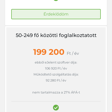
Érdeklődöm
50-249 fő közötti foglalkoztatott
199 200
Ft / év
ebből eJelent szoftver díja:
106 920 Ft / év
Működtető szolgáltatás díja:
92 280 Ft / év
nem tartalmazza a 27% ÁFÁ-t