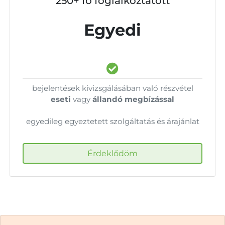
250+ fő foglalkoztatott
Egyedi
bejelentések kivizsgálásában való részvétel
eseti
vagy
állandó megbízással
egyedileg egyeztetett szolgáltatás és árajánlat
Érdeklődöm