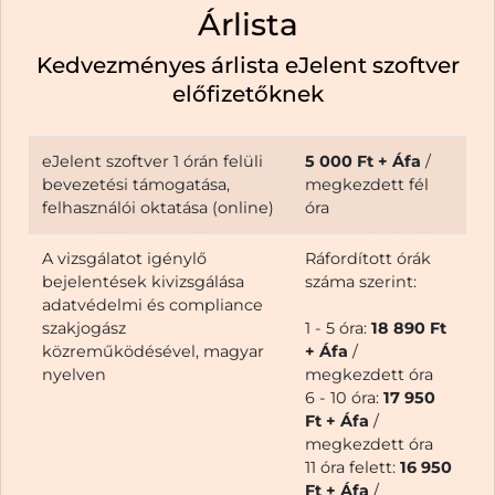
Árlista
Kedvezményes árlista eJelent szoftver
előfizetőknek
eJelent szoftver 1 órán felüli
5 000 Ft + Áfa
/
bevezetési támogatása,
megkezdett fél
felhasználói oktatása (online)
óra
A vizsgálatot igénylő
Ráfordított órák
bejelentések kivizsgálása
száma szerint:
adatvédelmi és compliance
szakjogász
1 - 5 óra:
18 890 Ft
közreműködésével, magyar
+ Áfa
/
nyelven
megkezdett óra
6 - 10 óra:
17 950
Ft + Áfa
/
megkezdett óra
11 óra felett:
16 950
Ft + Áfa
/