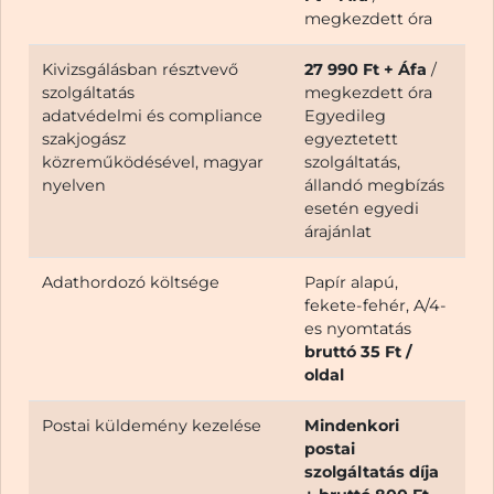
megkezdett óra
Kivizsgálásban résztvevő
27 990 Ft + Áfa
/
szolgáltatás
megkezdett óra
adatvédelmi és compliance
Egyedileg
szakjogász
egyeztetett
közreműködésével, magyar
szolgáltatás,
nyelven
állandó megbízás
esetén egyedi
árajánlat
Adathordozó költsége
Papír alapú,
fekete-fehér, A/4-
es nyomtatás
bruttó 35 Ft /
oldal
Postai küldemény kezelése
Mindenkori
postai
szolgáltatás díja