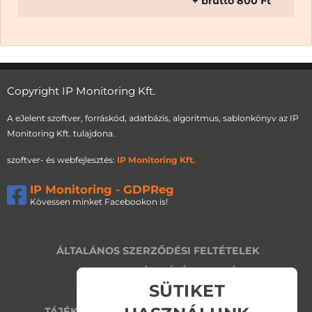
+ bruttó 800 Ft
Copyright IP Monitoring Kft.
A eJelent szoftver, forráskód, adatbázis, algoritmus, sablonkönyv az IP
Monitoring Kft. tulajdona.
szoftver- és webfejlesztés:
IP Monitoring Kft.
IP Monitoring - GDPReg
Kövessen minket Facebookon is!
ÁLTALÁNOS SZERZŐDÉSI FELTÉTELEK
ADATKEZELÉSI TÁJÉKOZTATÓ
SÜTIKET
IMPRESSZUM
TÁJÉKOZTATÓ A SÜTIK ALKALMAZÁSÁRÓL