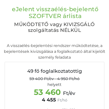
eJelent visszaélés-bejelentő
SZOFTVER árlista
MŰKÖDTETŐ vagy KIVIZSGÁLÓ
szolgáltatás NÉLKÜL
A visszaélés-bejelentési rendszer működtetése, a
bejelentések kivizsgálása a foglalkoztató által kijelölt
személy feladata
49 fő foglalkoztatottig
59 400
Ft/év
-
4 950
Ft/hó
helyett
53 460
Ft/év
4 455
Ft/hó