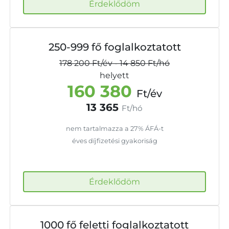
Érdeklődöm
250-999 fő foglalkoztatott
178 200
Ft/év
-
14 850
Ft/hó
helyett
160 380
Ft/év
13 365
Ft/hó
nem tartalmazza a 27% ÁFÁ-t
éves díjfizetési gyakoriság
Érdeklődöm
1000 fő feletti foglalkoztatott