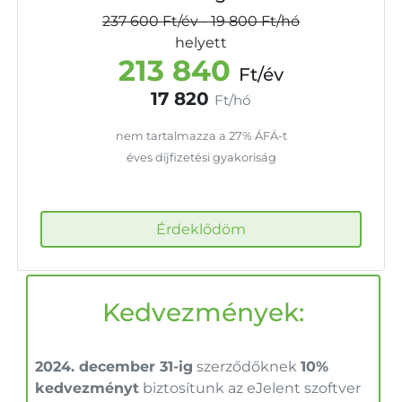
237 600
Ft/év
-
19 800
Ft/hó
helyett
213 840
Ft/év
17 820
Ft/hó
nem tartalmazza a 27% ÁFÁ-t
éves díjfizetési gyakoriság
Érdeklődöm
Kedvezmények:
2024. december 31-ig
szerződőknek
10%
kedvezményt
biztosítunk az eJelent szoftver