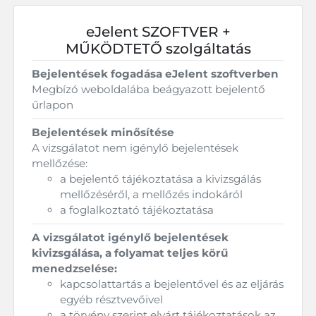
eJelent SZOFTVER +
MŰKÖDTETŐ szolgáltatás
Bejelentések fogadása eJelent szoftverben
Megbízó weboldalába beágyazott bejelentő
űrlapon
Bejelentések minősítése
A vizsgálatot nem igénylő bejelentések
mellőzése:
a bejelentő tájékoztatása a kivizsgálás
mellőzéséről, a mellőzés indokáról
a foglalkoztató tájékoztatása
A vizsgálatot igénylő bejelentések
kivizsgálása, a folyamat teljes körű
menedzselése:
kapcsolattartás a bejelentővel és az eljárás
egyéb résztvevőivel
a törvény szerint elvárt tájékoztatások az