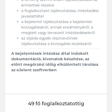
érintettek részére
a foglalkoztató tájékoztatása, intézkedési
javaslattétel
a bejelentő tájékoztatása a bejelentés
kivizsgálásáról, annak eredményéről, a
megtett vagy tervezett intézkedésekről
az eljárás egyéb résztvevőinek
tájékoztatása a kivizsgálás lezárásáról
A bejelentések intézése által indokolt
dokumentáció, kivonatok készítése, az
előírt megőrzési időig elkülönített tárolása
az eJelent szoftverben
49 fő foglalkoztatottig