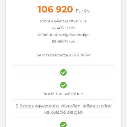
106 920
Ft / év
ebből eJelent szoftver díja:
53 460 Ft / év
Működtető szolgáltatás díja:
53 460 Ft / év
nem tartalmazza a 27% ÁFÁ-t
korlátlan számban
Előzetes egyeztetést követően, árlista szerinti
kalkuláció alapján