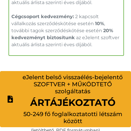
aktuális árlista szerinti éves díjából.
Cégcsoport kedvezmény:
2 kapcsolt
vállalkozás szerződéskötése esetén
10%
,
további tagok szerződéskötése esetén
20%
kedvezményt biztosítunk
az eJelent szoftver
aktuális árlista szerinti éves díjából.
eJelent belső visszaélés-bejelentő
SZOFTVER + MŰKÖDTETŐ
szolgáltatás
ÁRTÁJÉKOZTATÓ
50-249 fő foglalkoztatotti létszám
között
(letölthető, PDF formátumban)