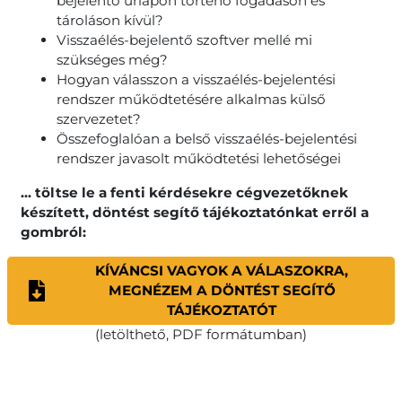
bejelentő űrlapon történő fogadáson és
tároláson kívül?
Visszaélés-bejelentő szoftver mellé mi
szükséges még?
Hogyan válasszon a visszaélés-bejelentési
rendszer működtetésére alkalmas külső
szervezetet?
Összefoglalóan a belső visszaélés-bejelentési
rendszer javasolt működtetési lehetőségei
... töltse le a fenti kérdésekre cégvezetőknek
készített, döntést segítő tájékoztatónkat erről a
gombról:
KÍVÁNCSI VAGYOK A VÁLASZOKRA,
MEGNÉZEM A DÖNTÉST SEGÍTŐ
TÁJÉKOZTATÓT
(letölthető, PDF formátumban)